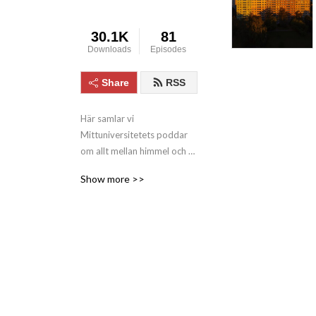
30.1K
81
Downloads
Episodes
Share
RSS
Här samlar vi 
Mittuniversitetets poddar 
om allt mellan himmel och 
jord. Du kan fördjupa dig i 
Show more >>
den forskning som ständig 
arbetar för att förstå och 
förbättra vår omvärld. Du 
kan också höra studenter 
berätta om hur det är att 
studera hos oss.