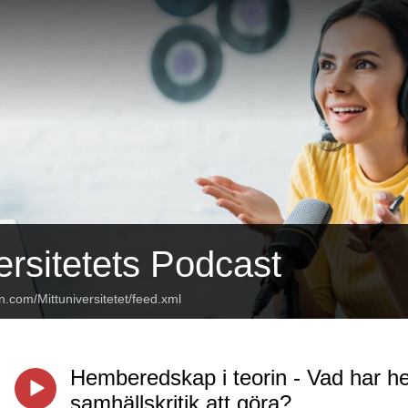
ersitetets Podcast
n.com/Mittuniversitetet/feed.xml
Hemberedskap i teorin - Vad har
samhällskritik att göra?