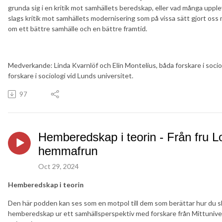
grunda sig i en kritik mot samhällets beredskap, eller vad många upp
slags kritik mot samhällets modernisering som på vissa sätt gjort oss 
om ett bättre samhälle och en bättre framtid.
Medverkande: Linda Kvarnlöf och Elin Montelius, båda forskare i sociol
forskare i sociologi vid Lunds universitet.
97
Hemberedskap i teorin - Från fru Loja
hemmafrun
Oct 29, 2024
Hemberedskap i teorin
Den här podden kan ses som en motpol till dem som berättar hur du ska
hemberedskap ur ett samhällsperspektiv med forskare från Mittunive