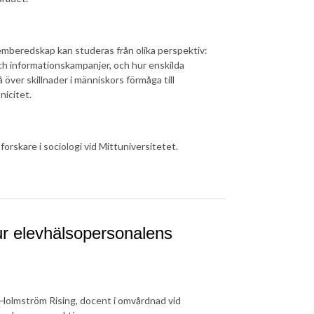
hemberedskap kan studeras från olika perspektiv:
ch informationskampanjer, och hur enskilda
över skillnader i människors förmåga till
nicitet.
orskare i sociologi vid Mittuniversitetet.
 ur elevhälsopersonalens
 Holmström Rising, docent i omvårdnad vid