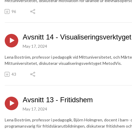
Mittuniversitetet, diskuterar motivation för lärande ur elevhälsopers
96
Avsnitt 14 - Visualiseringsverktyge
May 17, 2024
Lena Boström, professor i pedagogik vid Mittuniversitetet, och Mårten
Mittuniversitetet, diskuterar visualiseringsverktyget MetodVis.
43
Avsnitt 13 - Fritidshem
May 17, 2024
Lena Boström, professor i pedagogik, Björn Holmgren, docent i barn-
programansvarig för fritidslärarutbildningen, diskuterar fritidshem o