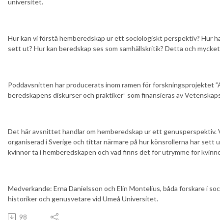
universitet.
Hur kan vi förstå hemberedskap ur ett sociologiskt perspektiv? Hur ha
sett ut? Hur kan beredskap ses som samhällskritik? Detta och mycket 
Poddavsnitten har producerats inom ramen för forskningsprojektet ”A
beredskapens diskurser och praktiker” som finansieras av Vetenskap
Det här avsnittet handlar om hemberedskap ur ett genusperspektiv. Vi
organiserad i Sverige och tittar närmare på hur könsrollerna har sett ut
kvinnor ta i hemberedskapen och vad finns det för utrymme för kvinno
Medverkande: Erna Danielsson och Elin Montelius, båda forskare i soc
historiker och genusvetare vid Umeå Universitet.
98