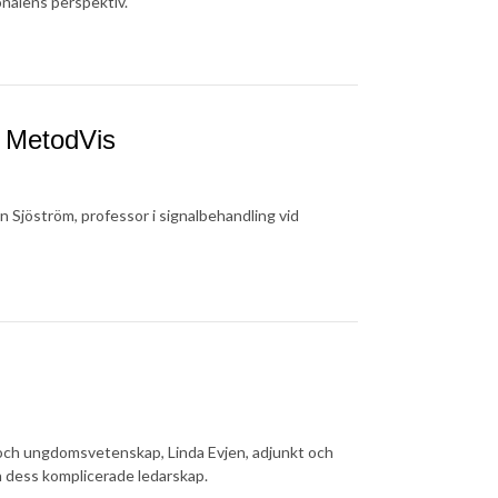
onalens perspektiv.
t MetodVis
 Sjöström, professor i signalbehandling vid
 och ungdomsvetenskap, Linda Evjen, adjunkt och
ch dess komplicerade ledarskap.