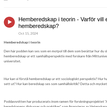
Hemberedskap i teorin - Varför vill
hemberedskap?
Oct 15, 2024
Hemberedskap i teorin
Den här podden kan ses som en motpol till dem som berättar hur du ska
hemberedskap ur ett samhällsperspektiv med forskare från Mittunive
universitet.
Hur kan vi förstå hemberedskap ur ett sociologiskt perspektiv? Hur ha
sett ut? Hur kan beredskap ses som samhällskritik? Detta och mycket 
Poddavsnitten har producerats inom ramen för forskningsprojektet ”A
beredskapens diskurser och praktiker” som finansieras av Vetenskap