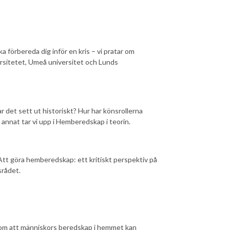
 förbereda dig inför en kris – vi pratar om
rsitetet, Umeå universitet och Lunds
r det sett ut historiskt? Hur har könsrollerna
annat tar vi upp i Hemberedskap i teorin.
tt göra hemberedskap: ett kritiskt perspektiv på
srådet.
 om att människors beredskap i hemmet kan