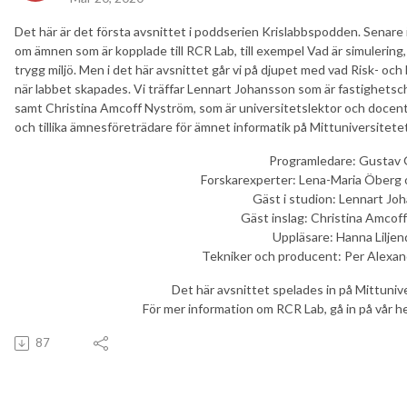
Det här är det första avsnittet i poddserien Krislabbspodden. Senare i
om ämnen som är kopplade till RCR Lab, till exempel Vad är simulering, 
trygg miljö. Men i det här avsnittet går vi på djupet med vad Risk- och k
när labbet skapades. Vi träffar Lennart Johansson som är fastighet
samt Christina Amcoff Nyström, som är universitetslektor och docent
och tillika ämnesföreträdare för ämnet informatik på Mittuniversitetet
Programledare: Gustav 
Forskarexperter: Lena-Maria Öberg 
Gäst i studion: Lennart Jo
Gäst inslag: Christina Amcof
Uppläsare: Hanna Liljen
Tekniker och producent: Per Alexa
Det här avsnittet spelades in på Mittuniv
För mer information om RCR Lab, gå in på vår 
87