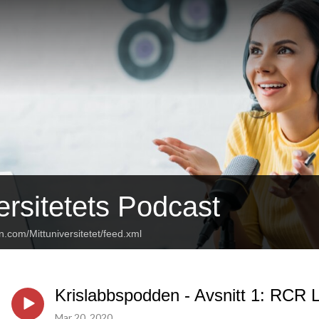
ersitetets Podcast
n.com/Mittuniversitetet/feed.xml
Krislabbspodden - Avsnitt 1: RCR 
Mar 20, 2020