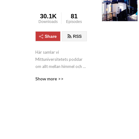
30.1K
81
Downloads
Episodes
Share
RSS
Här samlar vi 
Mittuniversitetets poddar 
om allt mellan himmel och 
jord. Du kan fördjupa dig i 
Show more >>
den forskning som ständig 
arbetar för att förstå och 
förbättra vår omvärld. Du 
kan också höra studenter 
berätta om hur det är att 
studera hos oss.