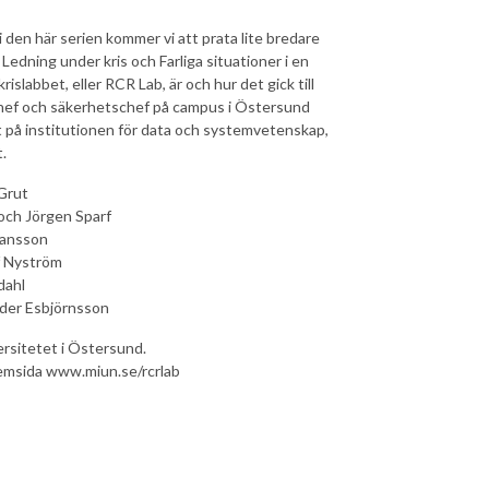
 den här serien kommer vi att prata lite bredare
Ledning under kris och Farliga situationer i en
rislabbet, eller RCR Lab, är och hur det gick till
schef och säkerhetschef på campus i Östersund
 på institutionen för data och systemvetenskap,
.
Grut
och Jörgen Sparf
hansson
f Nyström
dahl
nder Esbjörnsson
ersitetet i Östersund.
hemsida www.miun.se/rcrlab